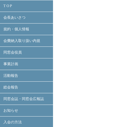
T O P
会長あいさつ
規約・個人情報
会費納入取り扱い内規
同窓会役員
事業計画
活動報告
総会報告
同窓会誌・同窓会広報誌
お知らせ
入会の方法